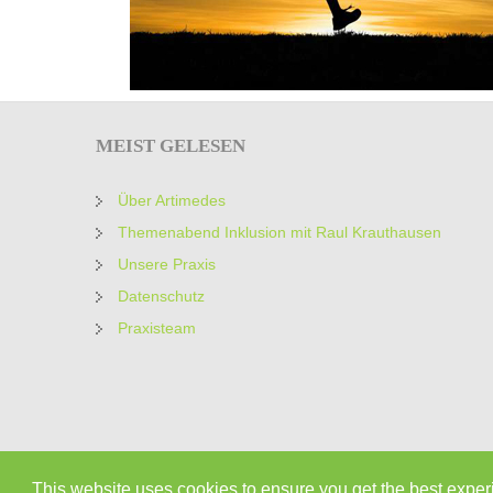
MEIST
GELESEN
Über Artimedes
Themenabend Inklusion mit Raul Krauthausen
Unsere Praxis
Datenschutz
Praxisteam
This website uses cookies to ensure you get the best expe
2019 Artimedes All Rights Reserved.