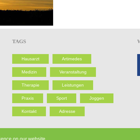
TAGS
Hausarzt
Artimedes
Medizin
Veranstaltung
Therapie
Leistungen
Praxis
Sport
Joggen
Kontakt
Adresse
rience on our website