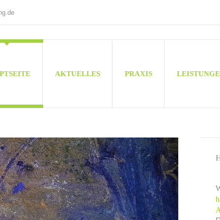
ng.de
PTSEITE
AKTUELLES
PRAXIS
LEISTUNG
W
h
A