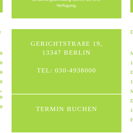
Verfügung.
:
GERICHTSTRAßE 19,
13347 BERLIN
0
00
1
TEL: 030-4938000
00
D
0
1
-
00
00
TERMIN BUCHEN
1
F